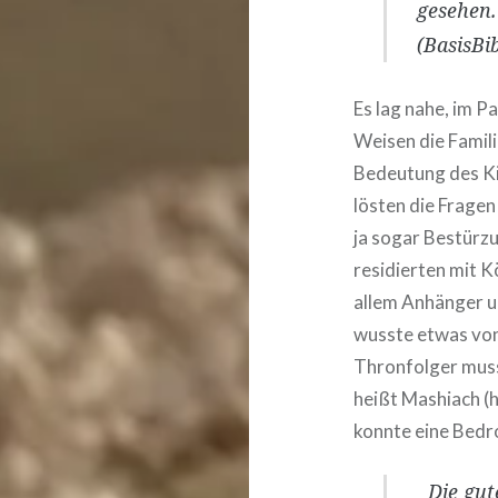
gesehen.
(BasisBib
Es lag nahe, im P
Weisen die Famil
Bedeutung des Ki
lösten die Frage
ja sogar Bestürz
residierten mit 
allem Anhänger u
wusste etwas von
Thronfolger muss
heißt Mashiach (h
konnte eine Bedr
Die gut