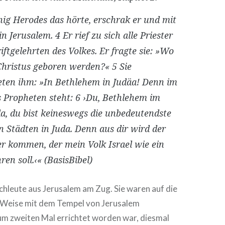
nig Herodes das hörte, erschrak er und mit
 in Jerusalem.
4
Er rief zu sich alle Priester
iftgelehrten des Volkes. Er fragte sie: »Wo
 Christus geboren werden?«
5
Sie
ten ihm: »In Bethlehem in Judäa! Denn im
s Propheten
steht
:
6
›Du, Bethlehem im
a, du bist keineswegs die unbedeutendste
n Städten in Juda. Denn aus dir wird der
r kommen, der mein Volk Israel wie ein
ren soll.‹« (BasisBibel)
chleute aus Jerusalem am Zug. Sie waren auf die
 Weise mit dem Tempel von Jerusalem
um zweiten Mal errichtet worden war, diesmal