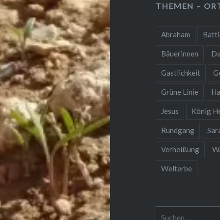
THEMEN – OR
Abraham
Batti
Bäuerinnen
Da
Gastlichkeit
G
Grüne Linie
Ha
Jesus
König H
Rundgang
Sar
Verheißung
Wa
Welterbe
Suchen