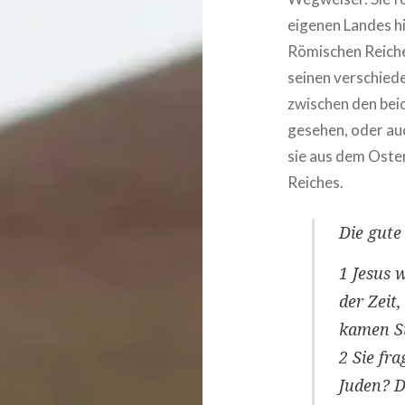
eigenen Landes hi
Römischen Reiche
seinen verschiede
zwischen den bei
gesehen, oder au
sie aus dem Osten
Reiches.
Die gute
1
Jesus 
der Zeit,
kamen St
2
Sie fr
Juden? D