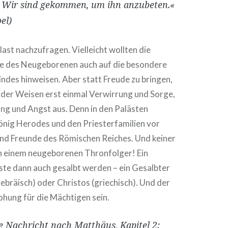
 Wir sind gekommen, um ihn anzubeten.«
el)
alast nachzufragen. Vielleicht wollten die
ie des Neugeborenen auch auf die besondere
ndes hinweisen. Aber statt Freude zu bringen,
n der Weisen erst einmal Verwirrung und Sorge,
ung und Angst aus. Denn in den Palästen
König Herodes und den Priesterfamilien vor
nd Freunde des Römischen Reiches. Und keiner
 einem neugeborenen Thronfolger! Ein
te dann auch gesalbt werden – ein Gesalbter
ebräisch) oder Christos (griechisch). Und der
ohung für die Mächtigen sein.
e Nachricht nach Matthäus, Kapitel 2: