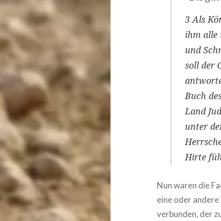
3
Als Kö
ihm alle
und Schr
soll der
antworte
Buch de
Land Jud
unter de
Herrsche
Hirte füh
Nun waren die Fa
eine oder andere
verbunden, der z