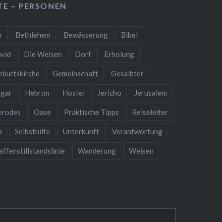
TE – PERSONEN
r
Bethlehem
Bewässerung
Bibel
vid
Die Weisen
Dorf
Erholung
eburtskirche
Gemeinschaft
Gesalbter
gar
Hebron
Hostel
Jericho
Jerusalem
erodes
Oase
Praktische Tipps
Reiseleiter
a
Selbsthilfe
Unterkunft
Verantwortung
ffenstillstandslinie
Wanderung
Weisen