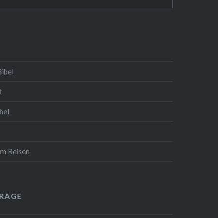
Bibel
t
bel
um Reisen
TRÄGE