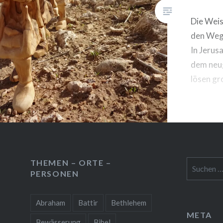
Die Weis
den Weg 
In Jerus
dem neu
lösen gr
THEMEN – ORTE –
Suchen
PERSONEN
nach:
Abraham
Battir
Bethlehem
META
Bewässerung
Bibel