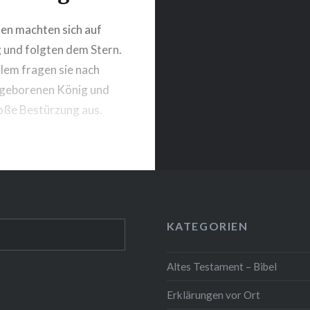
en machten sich auf
und folgten dem Stern.
alem fragen sie nach
geborenen König und
oße Bestürzung aus.
KATEGORIEN
Altes Testament – Bibel
Erklärungen vor Ort