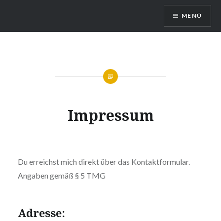
Direkt
MENÜ
zum
Inhalt
Kommt und Seht!
Impressum
Du erreichst mich direkt über das Kontaktformular.
Angaben gemäß § 5 TMG
Adresse: