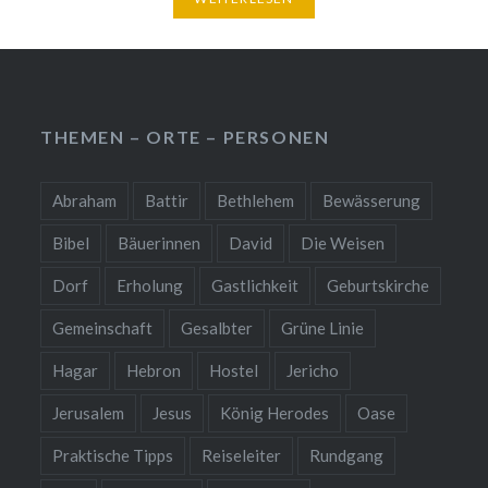
THEMEN – ORTE – PERSONEN
Abraham
Battir
Bethlehem
Bewässerung
Bibel
Bäuerinnen
David
Die Weisen
Dorf
Erholung
Gastlichkeit
Geburtskirche
Gemeinschaft
Gesalbter
Grüne Linie
Hagar
Hebron
Hostel
Jericho
Jerusalem
Jesus
König Herodes
Oase
Praktische Tipps
Reiseleiter
Rundgang