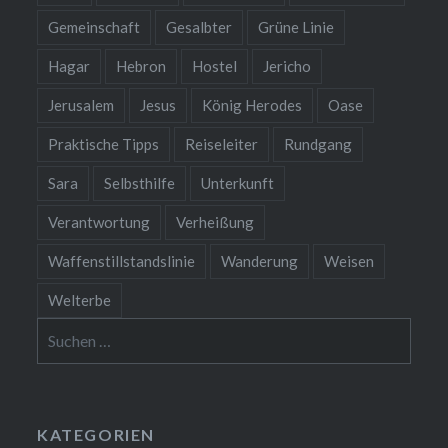
Gemeinschaft
Gesalbter
Grüne Linie
Hagar
Hebron
Hostel
Jericho
Jerusalem
Jesus
König Herodes
Oase
Praktische Tipps
Reiseleiter
Rundgang
Sara
Selbsthilfe
Unterkunft
Verantwortung
Verheißung
Waffenstillstandslinie
Wanderung
Weisen
Welterbe
Suchen
nach:
KATEGORIEN