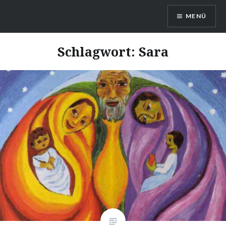
Direkt
MENÜ
zum
Inhalt
Kommt und Seht!
Schlagwort: Sara