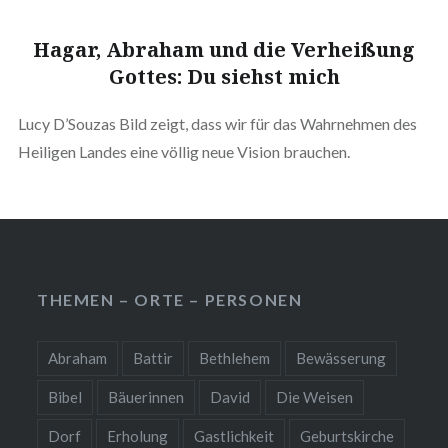
Hagar, Abraham und die Verheißung
Gottes: Du siehst mich
Lucy D’Souzas Bild zeigt, dass wir für das Wahrnehmen des
Heiligen Landes eine völlig neue Vision brauchen.
THEMEN – ORTE – PERSONEN
Abraham
Battir
Bethlehem
Bewässerung
Bibel
Bäuerinnen
David
Die Weisen
Dorf
Erholung
Gastlichkeit
Geburtskirche