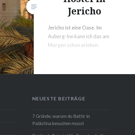
Jericho
Jericho ist eine Oase. Im
Auberg-Inn kann ich das am
Morgen schon erleben.
NEUESTE BEITRÄGE
7 Gründe, warum du Battir in
Palästina besuchen musst