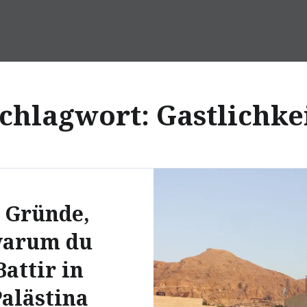
chlagwort: Gastlichke
 Gründe,
arum du
Battir in
alästina