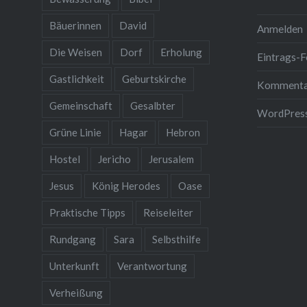
Büsche 
Bäuerinnen
David
Anmelden
Die Weisen
Dorf
Erholung
Eintrags-F
Gastlichkeit
Geburtskirche
Kommenta
Gemeinschaft
Gesalbter
WordPress
Grüne Linie
Hagar
Hebron
Hostel
Jericho
Jerusalem
Jesus
König Herodes
Oase
Praktische Tipps
Reiseleiter
Rundgang
Sara
Selbsthilfe
Unterkunft
Verantwortung
Verheißung