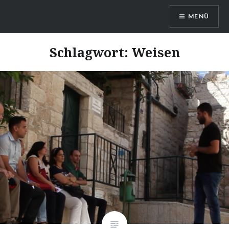
Direkt
MENÜ
zum
Inhalt
Kommt und Seht!
Schlagwort: Weisen