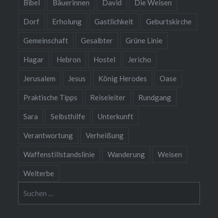
Bibel
Bäuerinnen
David
Die Weisen
Dorf
Erholung
Gastlichkeit
Geburtskirche
Gemeinschaft
Gesalbter
Grüne Linie
Hagar
Hebron
Hostel
Jericho
Jerusalem
Jesus
König Herodes
Oase
Praktische Tipps
Reiseleiter
Rundgang
Sara
Selbsthilfe
Unterkunft
Verantwortung
Verheißung
Waffenstillstandslinie
Wanderung
Weisen
Welterbe
Suchen
nach: