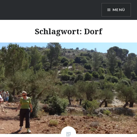
Direkt
MENÜ
zum
Inhalt
Kommt und Seht!
Schlagwort: Dorf