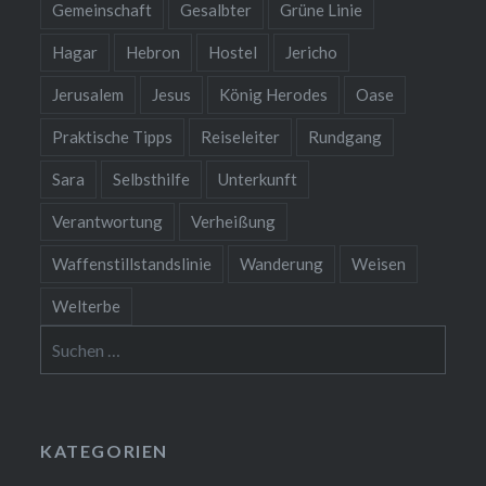
Gemeinschaft
Gesalbter
Grüne Linie
Hagar
Hebron
Hostel
Jericho
Jerusalem
Jesus
König Herodes
Oase
Praktische Tipps
Reiseleiter
Rundgang
Sara
Selbsthilfe
Unterkunft
Verantwortung
Verheißung
Waffenstillstandslinie
Wanderung
Weisen
Welterbe
Suchen
nach:
KATEGORIEN