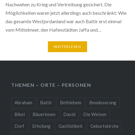
Nachwehen zu Krieg und Vertreibung gesichert. Die
Möglichkeiten waren jetzt allerdings auch beschränkt: Wie
das gesamte Westjordanland war auch Battir erst einmal
vom Mittelmeer, den Hafenstädten Jaffa und…
WEITERLESEN
THEMEN – ORTE – PERSONEN
Abraham
Battir
Bethlehem
Bewässerung
Bibel
Bäuerinnen
David
Die Weisen
Dorf
Erholung
Gastlichkeit
Geburtskirche